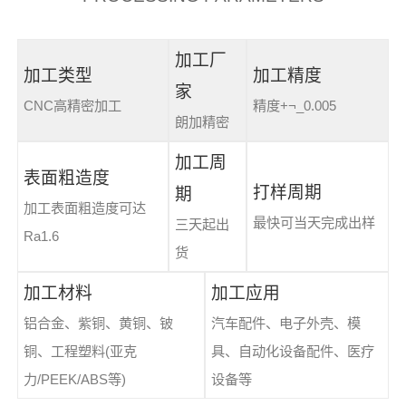
加工厂
加工类型
加工精度
家
CNC高精密加工
精度+¬_0.005
朗加精密
加工周
表面粗造度
打样周期
期
加工表面粗造度可达
最快可当天完成出样
三天起出
Ra1.6
货
加工材料
加工应用
铝合金、紫铜、黄铜、铍
汽车配件、电子外壳、模
铜、工程塑料(亚克
具、自动化设备配件、医疗
力/PEEK/ABS等)
设备等