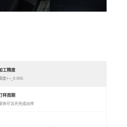
加工精度
精度+¬_0.005
打样周期
最快可当天完成出样