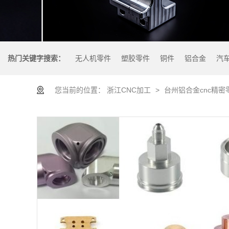
热门关键字搜索：
无人机零件
塑胶零件
铜件
铝合金
汽
您当前的位置：
浙江CNC加工
>
台州铝合金cnc精密