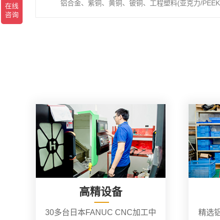
铝合金、紫铜、黄铜、铍铜、工程塑料(亚克力/PEEK/
高精设备
30多台日本FANUC CNC加工中
精选