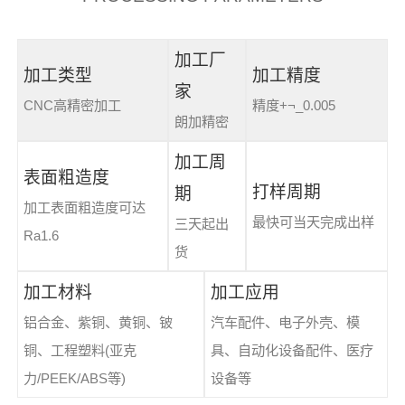
加工厂
加工类型
加工精度
家
CNC高精密加工
精度+¬_0.005
朗加精密
加工周
表面粗造度
打样周期
期
加工表面粗造度可达
最快可当天完成出样
三天起出
Ra1.6
货
加工材料
加工应用
铝合金、紫铜、黄铜、铍
汽车配件、电子外壳、模
铜、工程塑料(亚克
具、自动化设备配件、医疗
力/PEEK/ABS等)
设备等