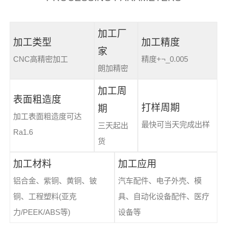
加工厂
加工类型
加工精度
家
CNC高精密加工
精度+¬_0.005
朗加精密
加工周
表面粗造度
打样周期
期
加工表面粗造度可达
最快可当天完成出样
三天起出
Ra1.6
货
加工材料
加工应用
铝合金、紫铜、黄铜、铍
汽车配件、电子外壳、模
铜、工程塑料(亚克
具、自动化设备配件、医疗
力/PEEK/ABS等)
设备等