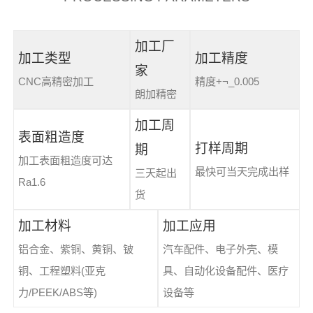
加工厂
加工类型
加工精度
家
CNC高精密加工
精度+¬_0.005
朗加精密
加工周
表面粗造度
打样周期
期
加工表面粗造度可达
最快可当天完成出样
三天起出
Ra1.6
货
加工材料
加工应用
铝合金、紫铜、黄铜、铍
汽车配件、电子外壳、模
铜、工程塑料(亚克
具、自动化设备配件、医疗
力/PEEK/ABS等)
设备等