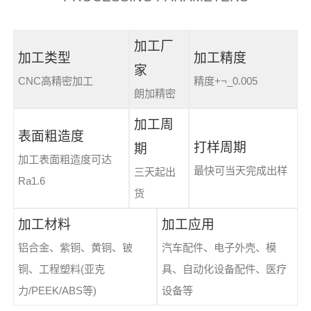
加工厂
加工类型
加工精度
家
CNC高精密加工
精度+¬_0.005
朗加精密
加工周
表面粗造度
打样周期
期
加工表面粗造度可达
最快可当天完成出样
三天起出
Ra1.6
货
加工材料
加工应用
铝合金、紫铜、黄铜、铍
汽车配件、电子外壳、模
铜、工程塑料(亚克
具、自动化设备配件、医疗
力/PEEK/ABS等)
设备等