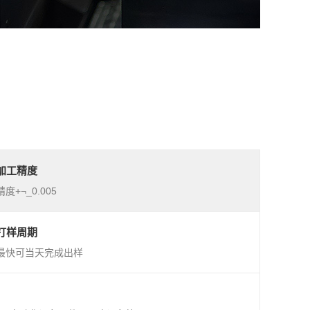
加工精度
精度+¬_0.005
打样周期
最快可当天完成出样