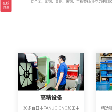
铝合金、紫铜、黄铜、铍铜、工程塑料(亚克力/PEEK/
高精设备
30多台日本FANUC CNC加工中
精选