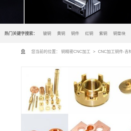
热门关键字搜索：
铍铜
黄铜
铜件
红铜
紫铜
铜垫块
您当前的位置：
铜精密CNC加工
>
CNC加工铜件-吉