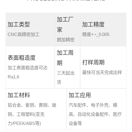
加工厂
加工类型
加工精度
家
CNC高精密加工
精度+¬_0.005
朗加精密
加工周
表面粗造度
打样周期
期
加工表面粗造度可达
最快可当天完成出样
三天起出
Ra1.6
货
加工材料
加工应用
铝合金、紫铜、黄铜、铍
汽车配件、电子外壳、模
铜、工程塑料(亚克
具、自动化设备配件、医疗
力/PEEK/ABS等)
设备等