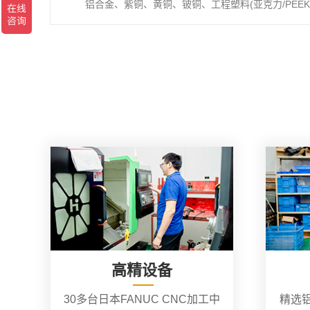
铝合金、紫铜、黄铜、铍铜、工程塑料(亚克力/PEEK/
高精设备
30多台日本FANUC CNC加工中
精选