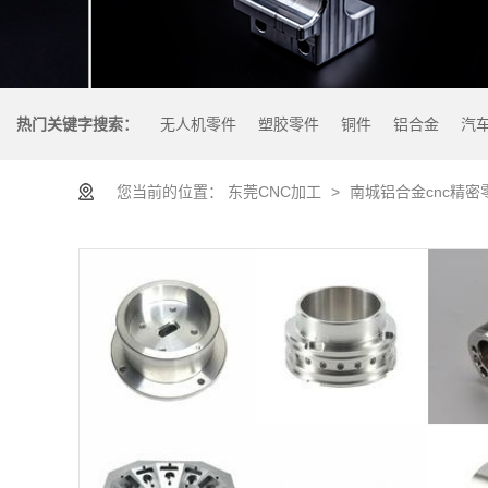
热门关键字搜索：
无人机零件
塑胶零件
铜件
铝合金
汽
您当前的位置：
东莞CNC加工
>
南城铝合金cnc精密