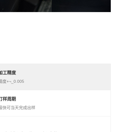
加工精度
精度+¬_0.005
打样周期
最快可当天完成出样