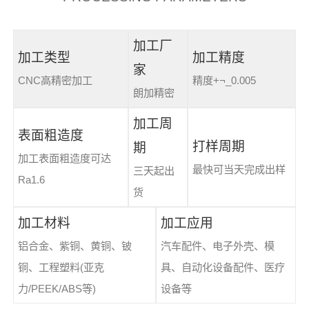
加工厂
加工类型
加工精度
家
CNC高精密加工
精度+¬_0.005
朗加精密
加工周
表面粗造度
打样周期
期
加工表面粗造度可达
最快可当天完成出样
三天起出
Ra1.6
货
加工材料
加工应用
铝合金、紫铜、黄铜、铍
汽车配件、电子外壳、模
铜、工程塑料(亚克
具、自动化设备配件、医疗
力/PEEK/ABS等)
设备等