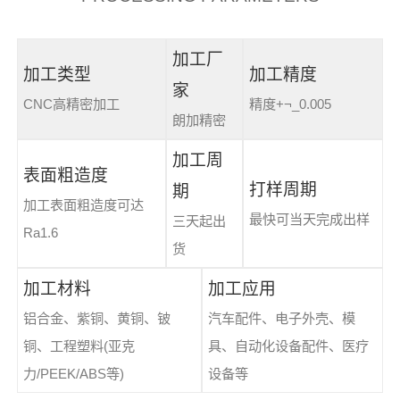
加工厂
加工类型
加工精度
家
CNC高精密加工
精度+¬_0.005
朗加精密
加工周
表面粗造度
打样周期
期
加工表面粗造度可达
最快可当天完成出样
三天起出
Ra1.6
货
加工材料
加工应用
铝合金、紫铜、黄铜、铍
汽车配件、电子外壳、模
铜、工程塑料(亚克
具、自动化设备配件、医疗
力/PEEK/ABS等)
设备等