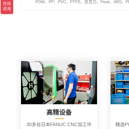
POM、PP、PVC、PTFE、亚克力、Peek、ABS、P
高精设备
30多台日本FANUC CNC加工中
精选P