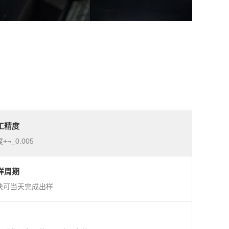
工精度
+¬_0.005
样周期
快可当天完成出样