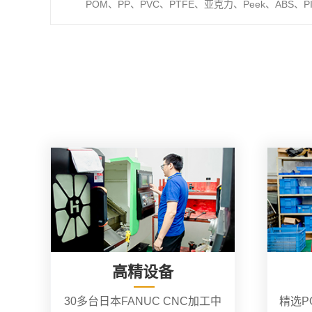
POM、PP、PVC、PTFE、亚克力、Peek、ABS、P
高精设备
30多台日本FANUC CNC加工中
精选P