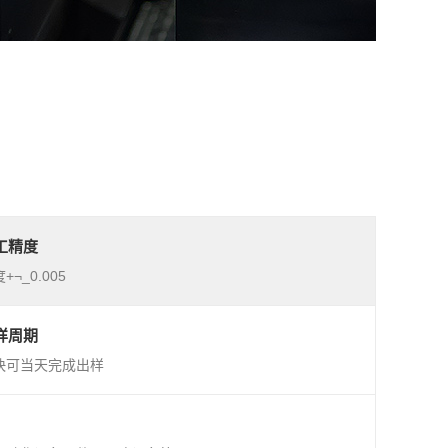
工精度
+¬_0.005
样周期
快可当天完成出样