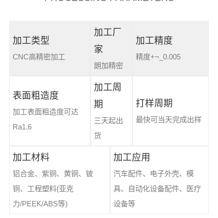
加工厂
加工类型
加工精度
家
CNC高精密加工
精度+¬_0.005
朗加精密
加工周
表面粗造度
打样周期
期
加工表面粗造度可达
最快可当天完成出样
三天起出
Ra1.6
货
加工材料
加工应用
铝合金、紫铜、黄铜、铍
汽车配件、电子外壳、模
铜、工程塑料(亚克
具、自动化设备配件、医疗
力/PEEK/ABS等)
设备等