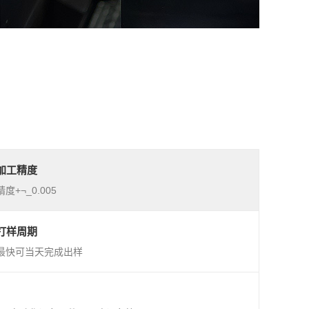
加工精度
精度+¬_0.005
打样周期
最快可当天完成出样