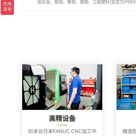
铝合金、紫铜、黄铜、铍铜、工程塑料(亚克力/PEEK/
高精设备
30多台日本FANUC CNC加工中
精选