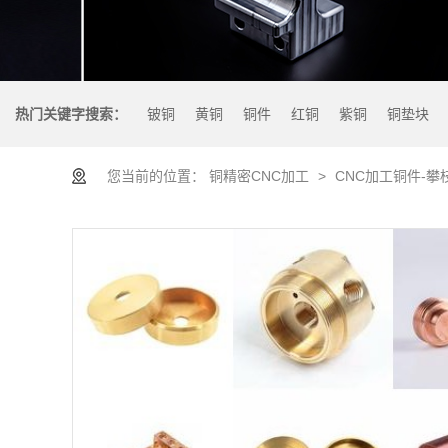
热门关键字搜索：
铍铜
黄铜
铜件
红铜
紫铜
铜垫块
您当前的位置：
铜精密CNC加工
>
CNC加工铜件-攀