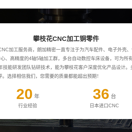
攀枝花CNC加工铜零件
CNC加工服务商，朗加精密一直专注于为汽车配件、电子外壳、
工中心、高精度的4轴5轴加工群，多台自动数控车床设备，可为
+年技能研发团队钻研技术，能为攀枝花客户深度优化产品设计。
评。选择相信我们，您需要的质量都能超出预期！
20
36
年
台
行业经验
日本进口CNC