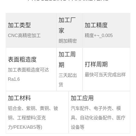
加工厂
加工类型
加工精度
家
CNC高精密加工
精度+¬_0.005
朗加精密
加工周
表面粗造度
打样周期
期
加工表面粗造度可达
最快可当天完成出样
三天起出
Ra1.6
货
加工材料
加工应用
铝合金、紫铜、黄铜、铍
汽车配件、电子外壳、模
铜、工程塑料(亚克
具、自动化设备配件、医疗
力/PEEK/ABS等)
设备等