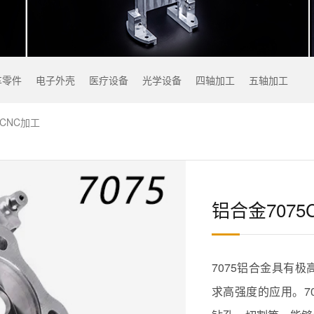
车零件
电子外壳
医疗设备
光学设备
四轴加工
五轴加工
CNC加工
铝合金707
7075铝合金具有
求高强度的应用。7