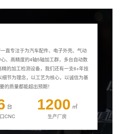
密一直专注于为汽车配件、电子外壳、气动
中心、高精度的4轴5轴加工群，多台自动数
精的加工检测设备，我们还有一支6+年技
以细节为理念，以工艺为核心，以诚信为基
要的质量都能超出预期！
6
1200
台
㎡
口CNC
生产厂房