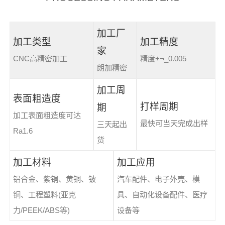
加工厂
加工类型
加工精度
家
CNC高精密加工
精度+¬_0.005
朗加精密
加工周
表面粗造度
打样周期
期
加工表面粗造度可达
最快可当天完成出样
三天起出
Ra1.6
货
加工材料
加工应用
铝合金、紫铜、黄铜、铍
汽车配件、电子外壳、模
铜、工程塑料(亚克
具、自动化设备配件、医疗
力/PEEK/ABS等)
设备等