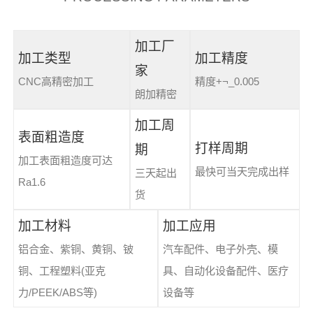
加工厂
加工类型
加工精度
家
CNC高精密加工
精度+¬_0.005
朗加精密
加工周
表面粗造度
打样周期
期
加工表面粗造度可达
最快可当天完成出样
三天起出
Ra1.6
货
加工材料
加工应用
铝合金、紫铜、黄铜、铍
汽车配件、电子外壳、模
铜、工程塑料(亚克
具、自动化设备配件、医疗
力/PEEK/ABS等)
设备等