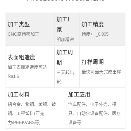
加工厂
加工类型
加工精度
家
CNC高精密加工
精度+¬_0.005
朗加精密
加工周
表面粗造度
打样周期
期
加工表面粗造度可达
最快可当天完成出样
三天起出
Ra1.6
货
加工材料
加工应用
铝合金、紫铜、黄铜、铍
汽车配件、电子外壳、模
铜、工程塑料(亚克
具、自动化设备配件、医疗
力/PEEK/ABS等)
设备等