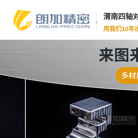
渭南四轴对
用我们10