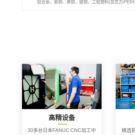
铝合金、紫铜、黄铜、铍铜、工程塑料(亚克力/PEEK/
高精设备
30多台日本FANUC CNC加工中
精选