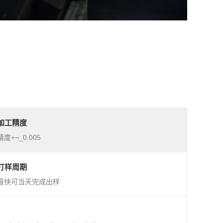
加工精度
精度+¬_0.005
打样周期
最快可当天完成出样