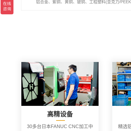
铝合金、紫铜、黄铜、铍铜、工程塑料(亚克力/PEEK/
高精设备
30多台日本FANUC CNC加工中
精选