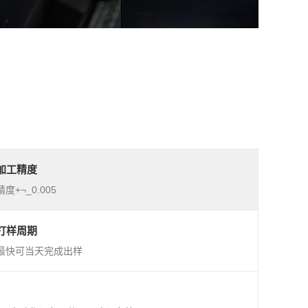
加工精度
精度+¬_0.005
打样周期
最快可当天完成出样