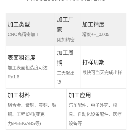
加工厂
加工类型
加工精度
家
CNC高精密加工
精度+¬_0.005
朗加精密
加工周
表面粗造度
打样周期
期
加工表面粗造度可达
最快可当天完成出样
三天起出
Ra1.6
货
加工材料
加工应用
铝合金、紫铜、黄铜、铍
汽车配件、电子外壳、模
铜、工程塑料(亚克
具、自动化设备配件、医疗
力/PEEK/ABS等)
设备等