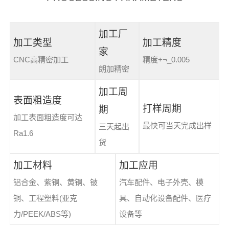
加工厂
加工类型
加工精度
家
CNC高精密加工
精度+¬_0.005
朗加精密
加工周
表面粗造度
打样周期
期
加工表面粗造度可达
最快可当天完成出样
三天起出
Ra1.6
货
加工材料
加工应用
铝合金、紫铜、黄铜、铍
汽车配件、电子外壳、模
铜、工程塑料(亚克
具、自动化设备配件、医疗
力/PEEK/ABS等)
设备等