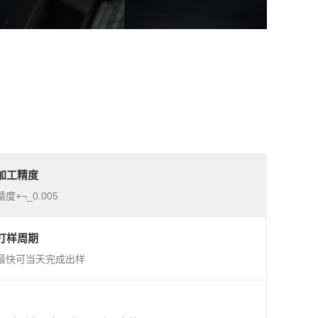
加工精度
精度+¬_0.005
打样周期
最快可当天完成出样