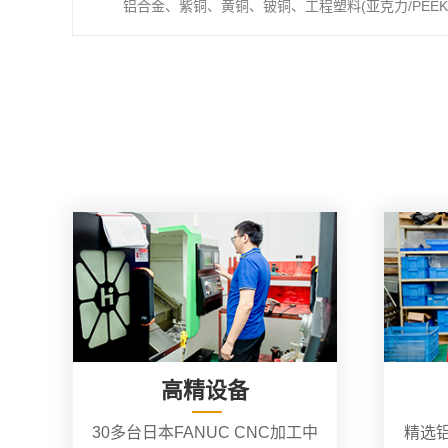
铝合金、紫铜、黄铜、铍铜、工程塑料(亚克力/PEEK/
高精设备
30多台日本FANUC CNC加工中
精选