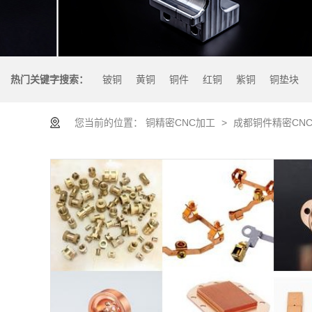
热门关键字搜索：
铍铜
黄铜
铜件
红铜
紫铜
铜垫块
您当前的位置：
铜精密CNC加工
>
成都铜件精密CN