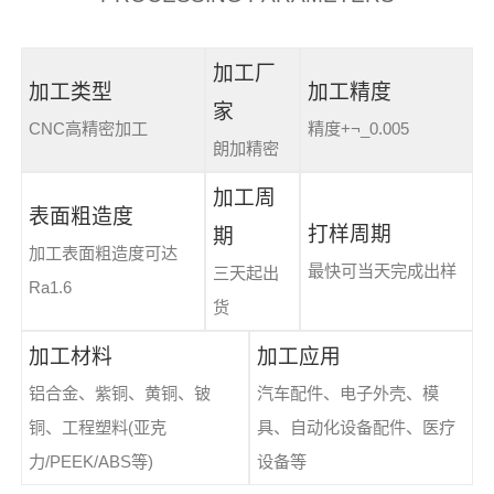
加工厂
加工类型
加工精度
家
CNC高精密加工
精度+¬_0.005
朗加精密
加工周
表面粗造度
打样周期
期
加工表面粗造度可达
最快可当天完成出样
三天起出
Ra1.6
货
加工材料
加工应用
铝合金、紫铜、黄铜、铍
汽车配件、电子外壳、模
铜、工程塑料(亚克
具、自动化设备配件、医疗
力/PEEK/ABS等)
设备等