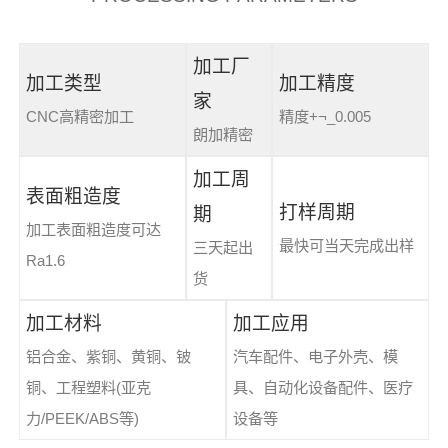
加工厂
加工类型
加工精度
家
CNC高精密加工
精度+¬_0.005
朗加精密
加工周
表面粗造度
打样周期
期
加工表面粗造度可达
最快可当天完成出样
三天起出
Ra1.6
货
加工材料
加工应用
铝合金、紫铜、黄铜、铍
汽车配件、电子外壳、模
铜、工程塑料(亚克
具、自动化设备配件、医疗
力/PEEK/ABS等)
设备等