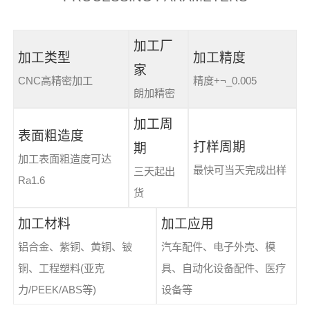
加工厂
加工类型
加工精度
家
CNC高精密加工
精度+¬_0.005
朗加精密
加工周
表面粗造度
打样周期
期
加工表面粗造度可达
最快可当天完成出样
三天起出
Ra1.6
货
加工材料
加工应用
铝合金、紫铜、黄铜、铍
汽车配件、电子外壳、模
铜、工程塑料(亚克
具、自动化设备配件、医疗
力/PEEK/ABS等)
设备等