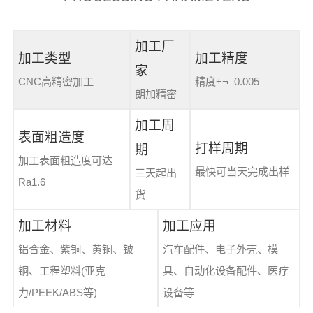
加工厂
加工类型
加工精度
家
CNC高精密加工
精度+¬_0.005
朗加精密
加工周
表面粗造度
打样周期
期
加工表面粗造度可达
最快可当天完成出样
三天起出
Ra1.6
货
加工材料
加工应用
铝合金、紫铜、黄铜、铍
汽车配件、电子外壳、模
铜、工程塑料(亚克
具、自动化设备配件、医疗
力/PEEK/ABS等)
设备等