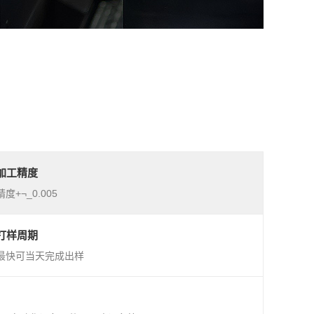
加工精度
精度+¬_0.005
打样周期
最快可当天完成出样