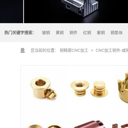
热门关键字搜索：
铍铜
黄铜
铜件
红铜
紫铜
铜垫块
您当前的位置：
铜精密CNC加工
>
CNC加工铜件-咸