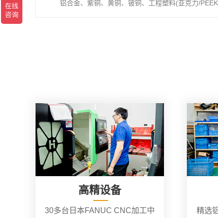
铝合金、紫铜、黄铜、铍铜、工程塑料(亚克力/PEEK/
高精设备
30多台日本FANUC CNC加工中
精选