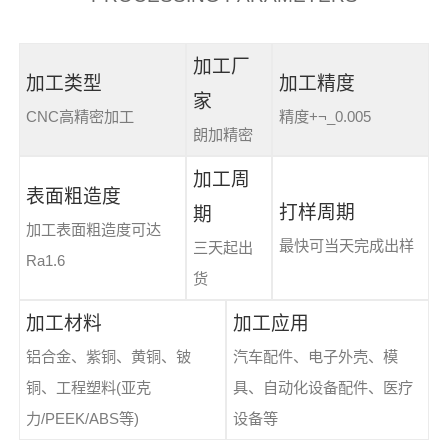
加工厂
加工类型
加工精度
家
CNC高精密加工
精度+¬_0.005
朗加精密
加工周
表面粗造度
打样周期
期
加工表面粗造度可达
最快可当天完成出样
三天起出
Ra1.6
货
加工材料
加工应用
铝合金、紫铜、黄铜、铍
汽车配件、电子外壳、模
铜、工程塑料(亚克
具、自动化设备配件、医疗
力/PEEK/ABS等)
设备等