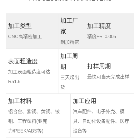
加工厂
加工类型
加工精度
家
CNC高精密加工
精度+¬_0.005
朗加精密
加工周
表面粗造度
打样周期
期
加工表面粗造度可达
最快可当天完成出样
三天起出
Ra1.6
货
加工材料
加工应用
铝合金、紫铜、黄铜、铍
汽车配件、电子外壳、模
铜、工程塑料(亚克
具、自动化设备配件、医疗
力/PEEK/ABS等)
设备等