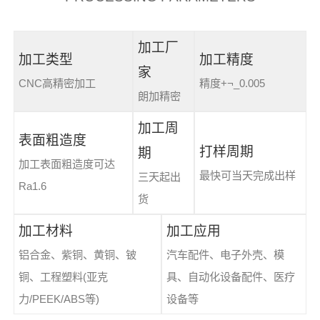
加工厂
加工类型
加工精度
家
CNC高精密加工
精度+¬_0.005
朗加精密
加工周
表面粗造度
打样周期
期
加工表面粗造度可达
最快可当天完成出样
三天起出
Ra1.6
货
加工材料
加工应用
铝合金、紫铜、黄铜、铍
汽车配件、电子外壳、模
铜、工程塑料(亚克
具、自动化设备配件、医疗
力/PEEK/ABS等)
设备等