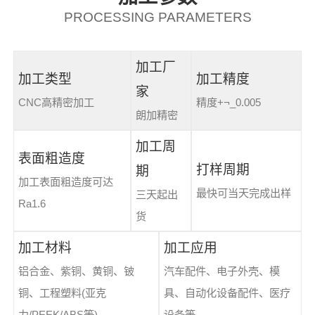
PROCESSING PARAMETERS
加工厂
加工类型
加工精度
家
CNC高精密加工
精度+¬_0.005
朗加精密
加工周
表面粗造度
打样周期
期
加工表面粗造度可达
最快可当天完成出样
三天起出
Ra1.6
货
加工材料
加工应用
铝合金、紫铜、黄铜、铍
汽车配件、电子外壳、模
铜、工程塑料(亚克
具、自动化设备配件、医疗
力/PEEK/ABS等)
设备等