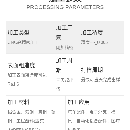
PROCESSING PARAMETERS
加工厂
加工类型
加工精度
家
CNC高精密加工
精度+¬_0.005
朗加精密
加工周
表面粗造度
打样周期
期
加工表面粗造度可达
最快可当天完成出样
三天起出
Ra1.6
货
加工材料
加工应用
铝合金、紫铜、黄铜、铍
汽车配件、电子外壳、模
铜、工程塑料(亚克
具、自动化设备配件、医疗
力/PEEK/ABS等)
设备等