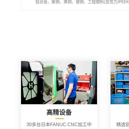
铝合金、紫铜、黄铜、铍铜、工程塑料(亚克力/PEEK/
高精设备
30多台日本FANUC CNC加工中
精选