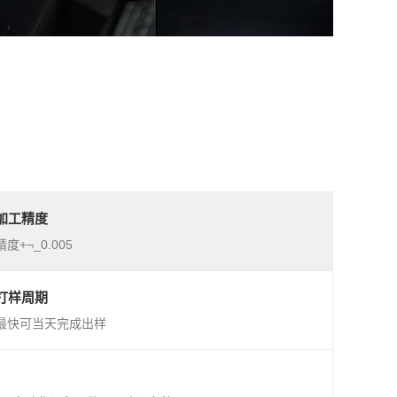
加工精度
精度+¬_0.005
打样周期
最快可当天完成出样