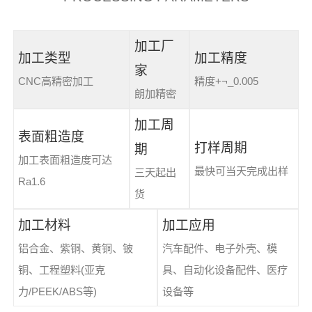
加工厂
加工类型
加工精度
家
CNC高精密加工
精度+¬_0.005
朗加精密
加工周
表面粗造度
打样周期
期
加工表面粗造度可达
最快可当天完成出样
三天起出
Ra1.6
货
加工材料
加工应用
铝合金、紫铜、黄铜、铍
汽车配件、电子外壳、模
铜、工程塑料(亚克
具、自动化设备配件、医疗
力/PEEK/ABS等)
设备等