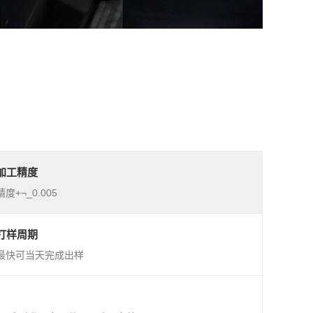
加工精度
精度+¬_0.005
打样周期
最快可当天完成出样