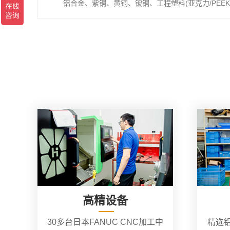
铝合金、紫铜、黄铜、铍铜、工程塑料(亚克力/PEEK/
高精设备
30多台日本FANUC CNC加工中
精选