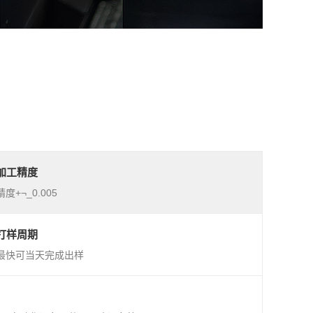
加工精度
精度+¬_0.005
打样周期
最快可当天完成出样