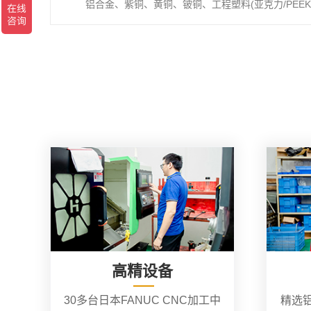
铝合金、紫铜、黄铜、铍铜、工程塑料(亚克力/PEEK/
高精设备
30多台日本FANUC CNC加工中
精选