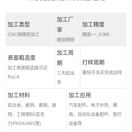
加工厂
加工类型
加工精度
家
CNC高精密加工
精度+¬_0.005
朗加精密
加工周
表面粗造度
打样周期
期
加工表面粗造度可达
最快可当天完成出样
三天起出
Ra1.6
货
加工材料
加工应用
铝合金、紫铜、黄铜、铍
汽车配件、电子外壳、模
铜、工程塑料(亚克
具、自动化设备配件、医疗
力/PEEK/ABS等)
设备等