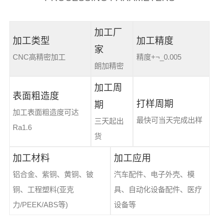
加工厂
加工类型
加工精度
家
CNC高精密加工
精度+¬_0.005
朗加精密
加工周
表面粗造度
打样周期
期
加工表面粗造度可达
最快可当天完成出样
三天起出
Ra1.6
货
加工材料
加工应用
铝合金、紫铜、黄铜、铍
汽车配件、电子外壳、模
铜、工程塑料(亚克
具、自动化设备配件、医疗
力/PEEK/ABS等)
设备等