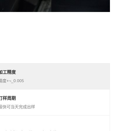
加工精度
精度+¬_0.005
打样周期
最快可当天完成出样