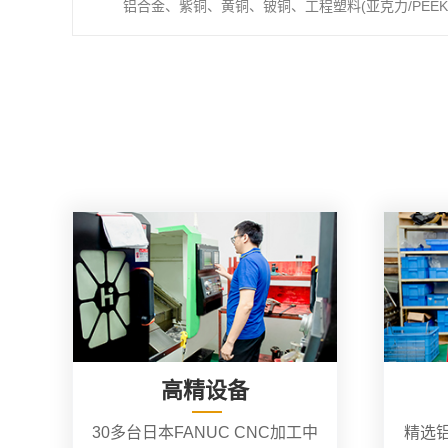
铝合金、紫铜、黄铜、铍铜、工程塑料(亚克力/PEEK/
高精设备
30多台日本FANUC CNC加工中
精选