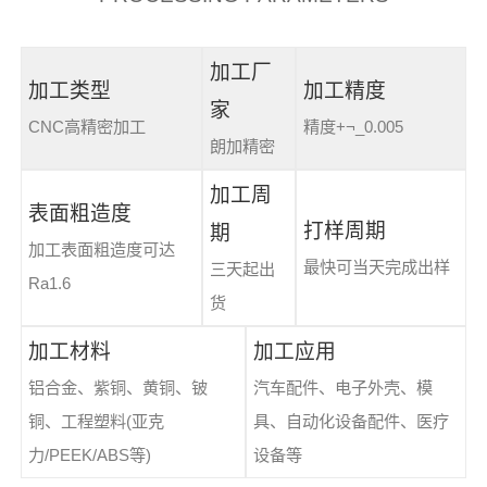
加工厂
加工类型
加工精度
家
CNC高精密加工
精度+¬_0.005
朗加精密
加工周
表面粗造度
打样周期
期
加工表面粗造度可达
最快可当天完成出样
三天起出
Ra1.6
货
加工材料
加工应用
铝合金、紫铜、黄铜、铍
汽车配件、电子外壳、模
铜、工程塑料(亚克
具、自动化设备配件、医疗
力/PEEK/ABS等)
设备等