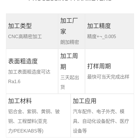
加工厂
加工类型
加工精度
家
CNC高精密加工
精度+¬_0.005
朗加精密
加工周
表面粗造度
打样周期
期
加工表面粗造度可达
最快可当天完成出样
三天起出
Ra1.6
货
加工材料
加工应用
铝合金、紫铜、黄铜、铍
汽车配件、电子外壳、模
铜、工程塑料(亚克
具、自动化设备配件、医疗
力/PEEK/ABS等)
设备等