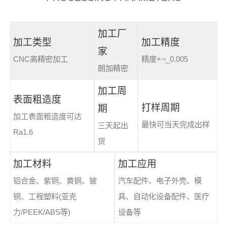
加工厂
加工类型
加工精度
家
CNC高精密加工
精度+¬_0.005
朗加精密
加工周
表面粗造度
打样周期
期
加工表面粗造度可达
最快可当天完成出样
三天起出
Ra1.6
货
加工材料
加工应用
铝合金、紫铜、黄铜、铍
汽车配件、电子外壳、模
铜、工程塑料(亚克
具、自动化设备配件、医疗
力/PEEK/ABS等)
设备等