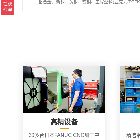
铝合金、紫铜、黄铜、铍铜、工程塑料(亚克力/PEEK/
高精设备
30多台日本FANUC CNC加工中
精选