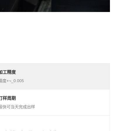
加工精度
精度+¬_0.005
打样周期
最快可当天完成出样