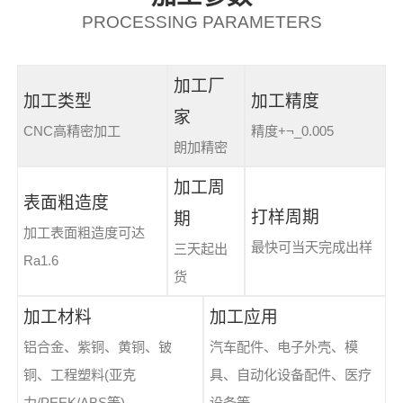
PROCESSING PARAMETERS
加工厂
加工类型
加工精度
家
CNC高精密加工
精度+¬_0.005
朗加精密
加工周
表面粗造度
打样周期
期
加工表面粗造度可达
最快可当天完成出样
三天起出
Ra1.6
货
加工材料
加工应用
铝合金、紫铜、黄铜、铍
汽车配件、电子外壳、模
铜、工程塑料(亚克
具、自动化设备配件、医疗
力/PEEK/ABS等)
设备等