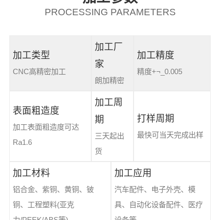
PROCESSING PARAMETERS
加工厂
加工类型
加工精度
家
CNC高精密加工
精度+¬_0.005
朗加精密
加工周
表面粗造度
打样周期
期
加工表面粗造度可达
最快可当天完成出样
三天起出
Ra1.6
货
加工材料
加工应用
铝合金、紫铜、黄铜、铍
汽车配件、电子外壳、模
铜、工程塑料(亚克
具、自动化设备配件、医疗
力/PEEK/ABS等)
设备等