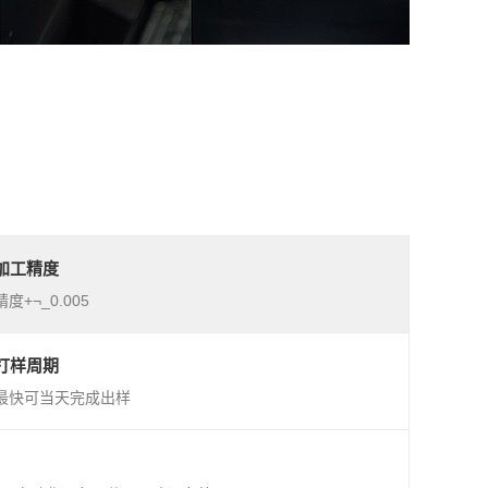
加工精度
精度+¬_0.005
打样周期
最快可当天完成出样