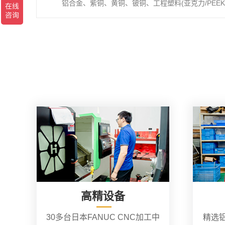
铝合金、紫铜、黄铜、铍铜、工程塑料(亚克力/PEEK/
高精设备
30多台日本FANUC CNC加工中
精选