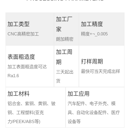
加工厂
加工类型
加工精度
家
CNC高精密加工
精度+¬_0.005
朗加精密
加工周
表面粗造度
打样周期
期
加工表面粗造度可达
最快可当天完成出样
三天起出
Ra1.6
货
加工材料
加工应用
铝合金、紫铜、黄铜、铍
汽车配件、电子外壳、模
铜、工程塑料(亚克
具、自动化设备配件、医疗
力/PEEK/ABS等)
设备等